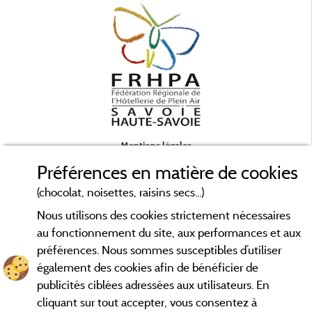
Mentions légales
Préférences en matière de cookies
Conditions générales d'utilisation
(chocolat, noisettes, raisins secs...)
Nous utilisons des cookies strictement nécessaires
Contact
au fonctionnement du site, aux performances et aux
préférences. Nous sommes susceptibles d’utiliser
CGV
également des cookies afin de bénéficier de
publicités ciblées adressées aux utilisateurs. En
Les meilleurs campings en Savoie. Consultez les fiches de nos
cliquant sur tout accepter, vous consentez à
adhérents et découvrez nos meilleures offres en Chartreuse,