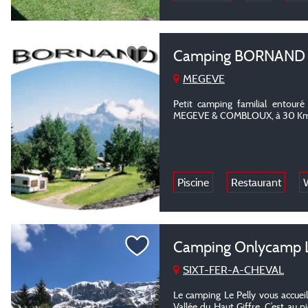
Camping BORNAN
MEGEVE
Petit camping familial entour
MEGEVE & COMBLOUX, à 30 Kms
Piscine
Restaurant
W
Camping Onlycamp L
SIXT-FER-A-CHEVAL
Le camping Le Pelly vous accueil
Vallée du Haut Giffre. C’est au