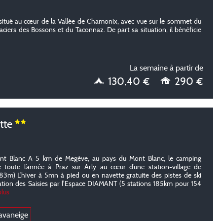
itué au cœur de la Vallée de Chamonix, avec vue sur le sommet du
aciers des Bossons et du Taconnaz. De part sa situation, il bénéficie
La semaine à partir de
130,40 €
290 €
tte
t Blanc A 5 km de Megève, au pays du Mont Blanc, le camping
e toute l’année à Praz sur Arly au cœur d’une station-village de
3m) L’hiver à 5mn à pied ou en navette gratuite des pistes de ski
 station des Saisies par l'Espace DIAMANT (5 stations 185km pour 154
plus
avaneige