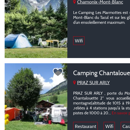
Chamonix-Mont-Blanc
Le Camping Les Marmottes est s
Mont-Blanc du Tacul et sur les gl
d’un ensoleillement maximum.
Wifi
Camping Chantaloue
PRAZ SUR ARLY
PRAZ SUR ARLY , porte du Mon
Chantalouette 2* vous accueill
montagne(altitude de 1015 à 198
,reliées à 4 stations jusqu'à la
pistes de 1000 à 20...
En savoir 
Restaurant
Wifi
Car