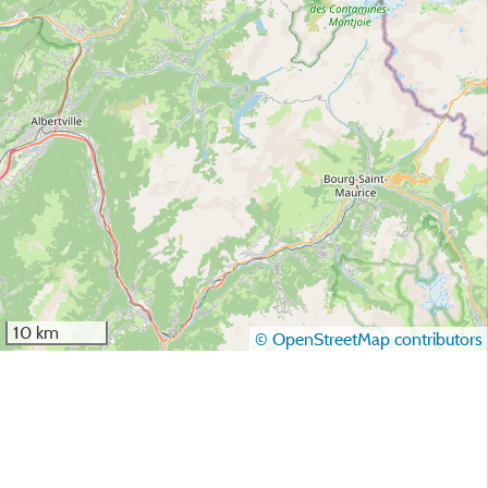
10 km
© OpenStreetMap contributors