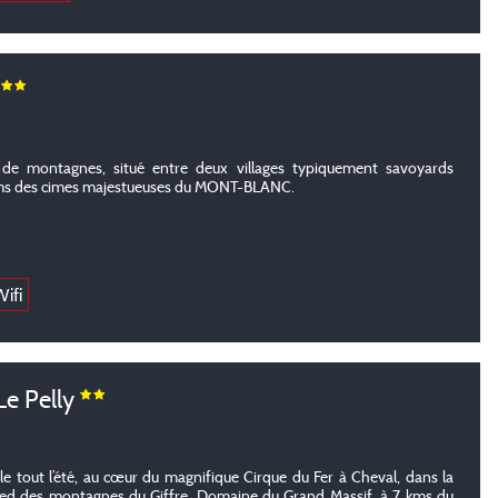
D
é de montagnes, situé entre deux villages typiquement savoyards
 des cimes majestueuses du MONT-BLANC.
ifi
e Pelly
le tout l’été, au cœur du magnifique Cirque du Fer à Cheval, dans la
 pied des montagnes du Giffre, Domaine du Grand Massif, à 7 kms du