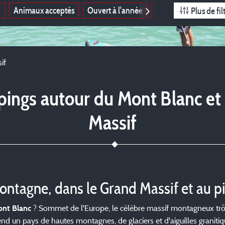
i
Animaux acceptés
Ouvert à l'année
3 étoiles
Plus de fil
if
ings autour du Mont Blanc et
Massif
ontagne, dans le Grand Massif et au 
? Sommet de l'Europe, le célèbre massif montagneux trône
ont Blanc
d un pays de hautes montagnes, de glaciers et d'aiguilles granitiq