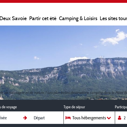
 Deux Savoie
Partir cet été
Camping & Loisirs
Les sites tou
ie de montagne et de nature ? Les plus belles destinations camping dans le Mont B
s de voyage
Type de séjour
Particip
Tous hébergements