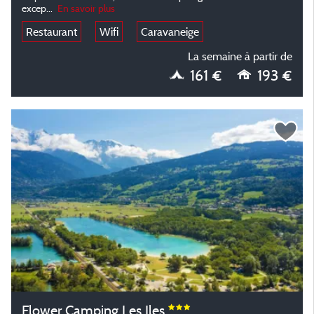
excep...
En savoir plus
Restaurant
Wifi
Caravaneige
La semaine à partir de
161 €
193 €
Flower Camping Les Iles