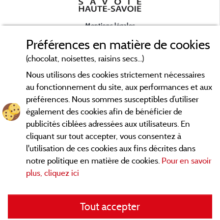
Mentions légales
Préférences en matière de cookies
Conditions générales d'utilisation
(chocolat, noisettes, raisins secs...)
Nous utilisons des cookies strictement nécessaires
Contact
au fonctionnement du site, aux performances et aux
préférences. Nous sommes susceptibles d’utiliser
CGV
également des cookies afin de bénéficier de
publicités ciblées adressées aux utilisateurs. En
Les meilleurs campings en Savoie. Consultez les fiches de nos
cliquant sur tout accepter, vous consentez à
adhérents et découvrez nos meilleures offres en Chartreuse,
l'utilisation de ces cookies aux fins décrites dans
en Maurienne, Génévois, des lacs d'
Aiguebelette
, Annecy,
notre politique en matière de cookies.
Pour en savoir
... informez vous directement ici en ligne
Léman et Le Bourget
plus, cliquez ici
avant de contacter le camping pour réserver votre séjour
préféré.
Tout accepter
Faites vous votre propre idée du camping, au pied d'un lac, en
famille, avec vos animaux de compagnie, en
VTT/Velo
, sous la