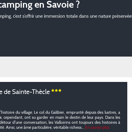
 camping en Savoie ?
ing, c’est s’offrir une immersion totale dans une nature préservée. 
 de Sainte-Thècle
e l'histoire du village. Le col du Galibier, emprunté depuis des lustres, a
ui, cependant, ont su garder en main le destin de leur pays. Dans les
étour d'une conversation, les Valloirins ont toujours des histoires à
é. Ainsi, une âme particulière, véritable richess...
En savoir plus