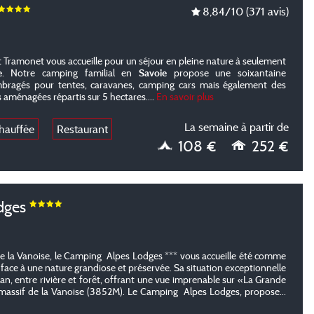
8,84
/10
(371 avis)
Tramonet vous accueille pour un séjour en pleine nature à seulement
e
. Notre camping familial en
Savoie
propose une soixantaine
bragés pour tentes, caravanes, camping cars mais également des
 aménagées répartis sur 5 hectares.
...
En savoir plus
La semaine à partir de
chauffée
Restaurant
108 €
252 €
odges
de la Vanoise, le Camping Alpes Lodges *** vous accueille été comme
ace à une nature grandiose et préservée. Sa situation exceptionnelle
an, entre rivière et forêt, offrant une vue imprenable sur «La Grande
massif de la Vanoise (3852M). Le Camping Alpes Lodges, propose
...