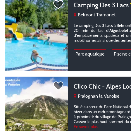
Camping Des 3 Lacs
Belmont Tramonet
Le
camping Des 3 Lacs
à Belmont 
20 min du
lac d'Aiguebelett
d'emplacements spacieux et om
mobil homes ainsi que des tentes
Parc aquatique
Piscine 
Clico Chic - Alpes L
Pralognan la Vanoise
Situé au cœur du Parc National 
hiver dans un cadre montagnard f
à proximité du village de Pralogn
Casse» le plus haut sommet du 
En savoir plus