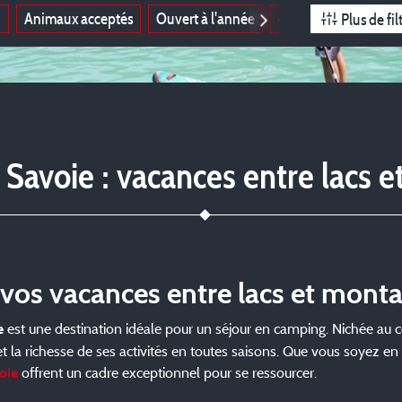
i
Animaux acceptés
Ouvert à l'année
4 étoiles
3 étoiles
Plus de fil
Savoie : vacances entre lacs 
 vos vacances entre lacs et mont
est une destination idéale pour un séjour en camping. Nichée au c
e
et la richesse de ses activités en toutes saisons. Que vous soyez e
offrent un cadre exceptionnel pour se ressourcer.
oie