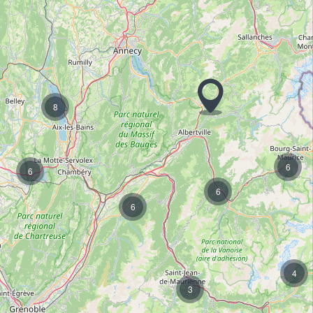
8
6
6
6
6
4
3