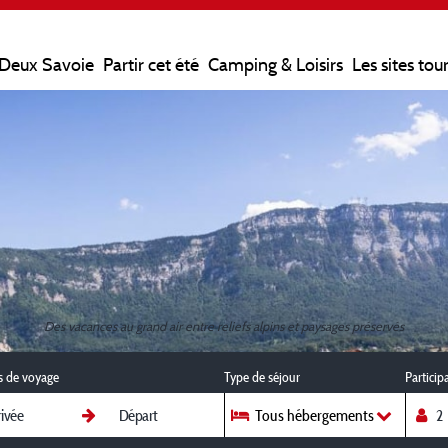
 Deux Savoie
Partir cet été
Camping & Loisirs
Les sites tou
Des vacances au grand air entre reliefs alpins et paysages préservés
s de voyage
Type de séjour
Particip
Tous hébergements