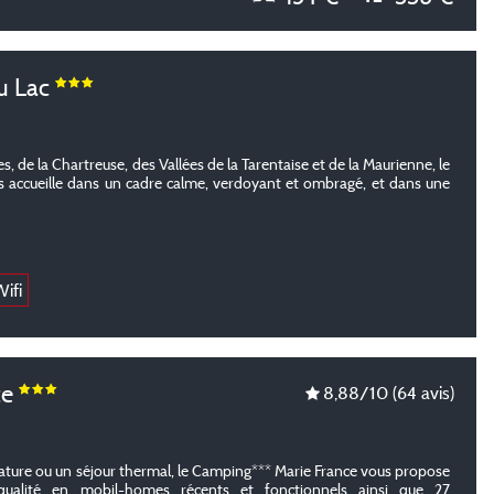
u Lac
, de la Chartreuse, des Vallées de la Tarentaise et de la Maurienne, le
 accueille dans un cadre calme, verdoyant et ombragé, et dans une
ifi
ce
8,88
/10
(64 avis)
ature ou un séjour thermal, le Camping*** Marie France vous propose
ualité en mobil-homes récents et fonctionnels ainsi que 27