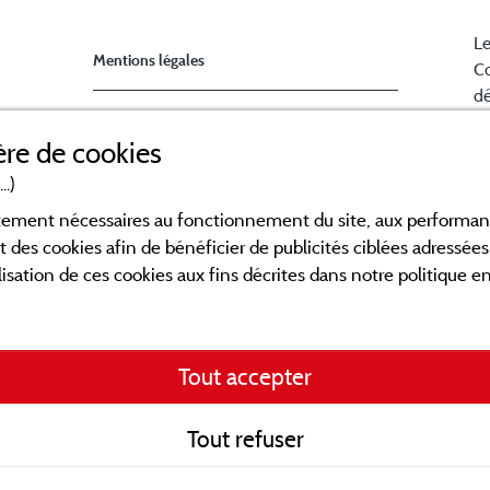
Le
Mentions légales
Co
dé
Ch
Conditions générales d'utilisation
re de cookies
la
B
..)
Contact
en
ictement nécessaires au fonctionnement du site, aux perform
po
CGV
t des cookies afin de bénéficier de publicités ciblées adressées 
Fa
lisation de ces cookies aux fins décrites dans notre politique 
ca
a
V
Tout accepter
d
in
id
Tout refuser
Re