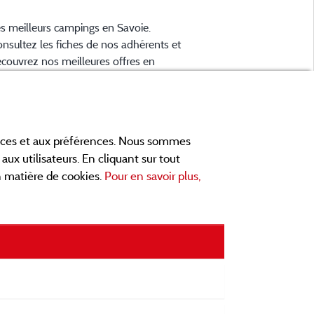
s meilleurs campings en Savoie.
nsultez les fiches de nos adhérents et
couvrez nos meilleures offres en
artreuse, en Maurienne, Génévois, des
cs d'
Aiguebelette
, Annecy, Léman et Le
... informez vous directement ici
ourget
 ligne avant de contacter le camping
ances et aux préférences. Nous sommes
ur réserver votre séjour préféré.
aux utilisateurs. En cliquant sur tout
ites vous votre propre idée du
en matière de cookies.
Pour en savoir plus,
mping, au pied d'un lac, en famille,
vec vos animaux de compagnie, en
TT/Velo
, sous la tente, en camping car,
ans un mobil home ou même de façon
solite ... Choisissez vos vacances
éales !
trouvez ici tous les campings en