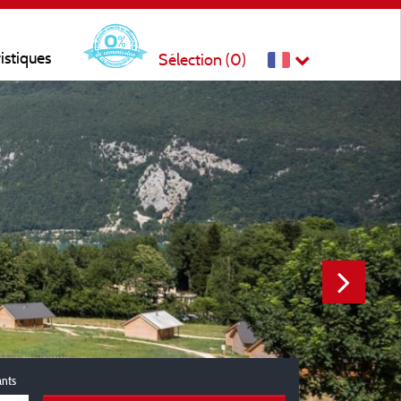
ristiques
Sélection (
0
)
ants