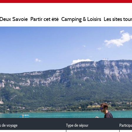
 Deux Savoie
Partir cet été
Camping & Loisirs
Les sites tou
s de voyage
Type de séjour
Particip