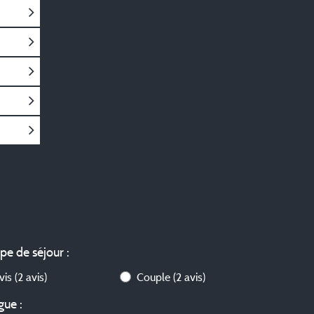
ype de séjour :
avis
(2 avis)
Couple
(2 avis)
gue :