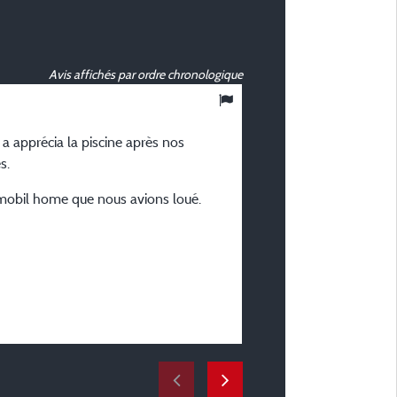
Avis affichés par ordre chronologique
9,56
/ 10
 a apprécia la piscine après nos
Jacques P
s.
Posté le 21/07/2024
 mobil home que nous avions loué.
Type de séjour :
En jeune couple
Hébergement :
Mobil-home OSIRIS (30 m2
Période du séjour :
du 06/07/2024 au 20/0