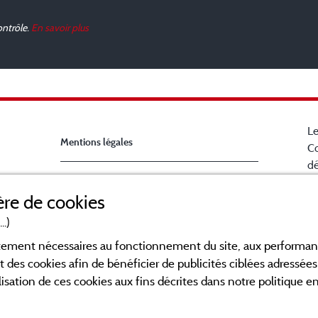
ontrôle.
En savoir plus
Le
Mentions légales
Co
dé
Ch
Conditions générales d'utilisation
re de cookies
la
B
..)
Contact
en
ictement nécessaires au fonctionnement du site, aux perform
po
CGV
t des cookies afin de bénéficier de publicités ciblées adressées 
Fa
lisation de ces cookies aux fins décrites dans notre politique 
ca
a