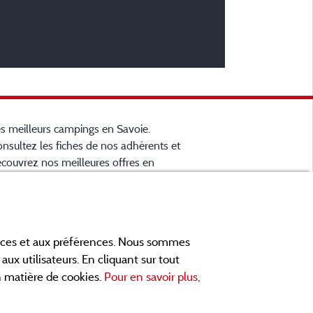
s meilleurs campings en Savoie.
nsultez les fiches de nos adhérents et
couvrez nos meilleures offres en
artreuse, en Maurienne, Génévois, des
cs d'
Aiguebelette
, Annecy, Léman et Le
... informez vous directement ici
ourget
 ligne avant de contacter le camping
ances et aux préférences. Nous sommes
ur réserver votre séjour préféré.
aux utilisateurs. En cliquant sur tout
ites vous votre propre idée du
en matière de cookies.
Pour en savoir plus,
mping, au pied d'un lac, en famille,
vec vos animaux de compagnie, en