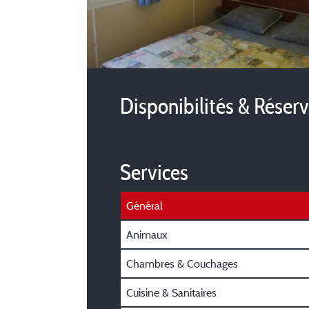
Disponibilités & Réser
Services
Général
Animaux
Chambres & Couchages
Cuisine & Sanitaires