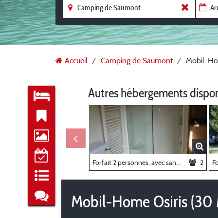
Accueil
Camping de Saumont
Mobil-Hom
Autres hébergements dispo
Forfait 2 personnes, avec sanitaire individuel, 1 emplacement, 1 tente/ caravane, 1 véhicule
2
Mobil-Home Osiris (30 