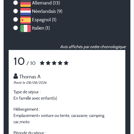
Allemand (13)
Néerlandais (9)
Espagnol (1)
Italien (1)
Avis affichés par ordre chronologique
10
/ 10
Thomas A
Posté le 08/08/2026
P
Type de séjour :
T
En famille avec enfant(s)
A
Hébergement :
H
Emplacement+ voiture ou tente, caravane, camping
C
car,moto
P
Période du séjour :
d