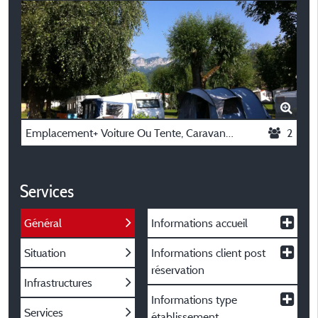
Emplacement+ Voiture Ou Tente, Caravane, Camping Car,Moto
2
Services
Général
Informations accueil
Situation
Informations client post
réservation
Infrastructures
Informations type
Services
établissement