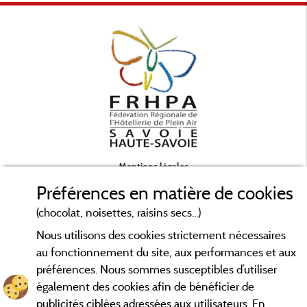
Mentions légales
Préférences en matière de cookies
Conditions générales d'utilisation
(chocolat, noisettes, raisins secs...)
Nous utilisons des cookies strictement nécessaires
Contact
au fonctionnement du site, aux performances et aux
préférences. Nous sommes susceptibles d’utiliser
CGV
également des cookies afin de bénéficier de
publicités ciblées adressées aux utilisateurs. En