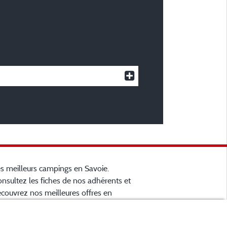
s meilleurs campings en Savoie.
nsultez les fiches de nos adhérents et
couvrez nos meilleures offres en
artreuse, en Maurienne, Génévois, des
cs d'
Aiguebelette
, Annecy, Léman et Le