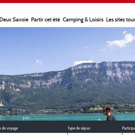
 Deux Savoie
Partir cet été
Camping & Loisirs
Les sites tou
s de voyage
Type de séjour
Particip