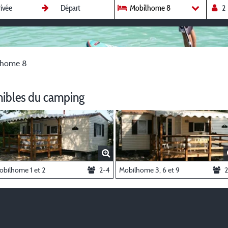
Mobilhome 8
lhome 8
nibles du camping
obilhome 1 et 2
2-4
Mobilhome 3, 6 et 9
2