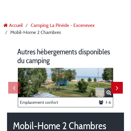
Accueil
Camping La Pinède - Excenevex
Mobil-Home 2 Chambres
Autres hébergements disponibles
du camping
Emplacement confort
1-6
Tente Tr
Mobil-Home 2 Chambres