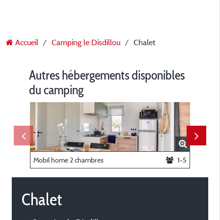
Accueil
Camping le Disdillou
Chalet
Autres hébergements disponibles
du camping
Mobil home 2 chambres
1-5
Mobil h
Chalet