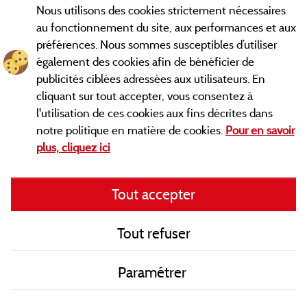
Nous utilisons des cookies strictement nécessaires
Contact
au fonctionnement du site, aux performances et aux
préférences. Nous sommes susceptibles d’utiliser
CGV
également des cookies afin de bénéficier de
publicités ciblées adressées aux utilisateurs. En
Les meilleurs campings en Savoie. Consultez les fiches de nos
cliquant sur tout accepter, vous consentez à
adhérents et découvrez nos meilleures offres en Chartreuse,
l'utilisation de ces cookies aux fins décrites dans
en Maurienne, Génévois, des lacs d'
Aiguebelette
, Annecy,
notre politique en matière de cookies.
Pour en savoir
... informez vous directement ici en ligne
Léman et Le Bourget
plus, cliquez ici
avant de contacter le camping pour réserver votre séjour
préféré.
Tout accepter
Faites vous votre propre idée du camping, au pied d'un lac, en
famille, avec vos animaux de compagnie, en
VTT/Velo
, sous la
tente, en camping car, dans un mobil home ou même de
Tout refuser
façon insolite ... Choisissez vos vacances idéales !
Paramétrer
Retrouvez ici tous les campings en Savoie