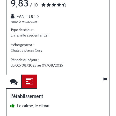
9,83
/ 10
JEAN-LUC D
Posté le 11/08/2025
P
Type de séjour :
T
En famille avec enfant(s)
E
Hébergement :
H
Chalet 5 places Cosy
C
Période du séjour :
P
du 02/08/2025 au 09/08/2025
L'établissement
Le calme, le climat
f