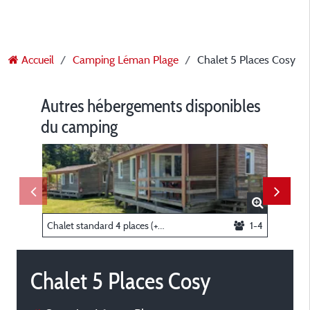
Accueil
Camping Léman Plage
Chalet 5 Places Cosy
Autres hébergements disponibles
du camping
Chalet standard 4 places (+ 2)
1-4
Chalet c
Chalet 5 Places Cosy