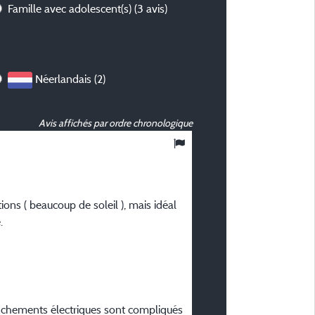
Famille avec adolescent(s)
(3 avis)
Néerlandais (2)
Avis affichés par ordre chronologique
10
/ 10
Maëlle H
Posté le 17/06/2026
ons ( beaucoup de soleil ), mais idéal
.
Type de séjour :
Entre amis
Hébergement :
Tente (25m2)
Période du séjour :
ranchements électriques sont compliqués