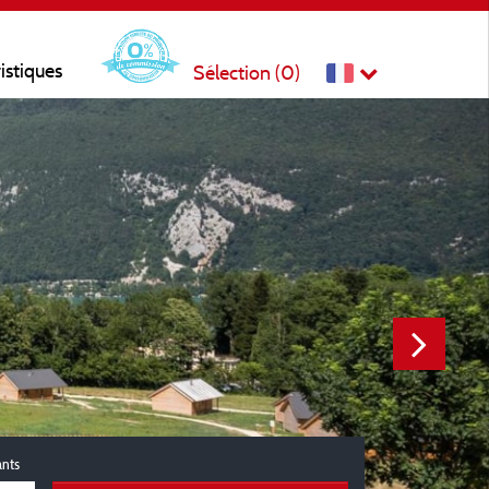
ristiques
Sélection (
0
)
ants