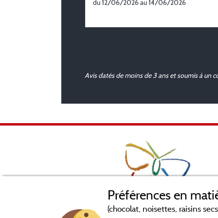
du 12/06/2026 au 14/06/2026
Avis datés de moins de 3 ans et soumis à un c
Préférences en matiè
(chocolat, noisettes, raisins secs.