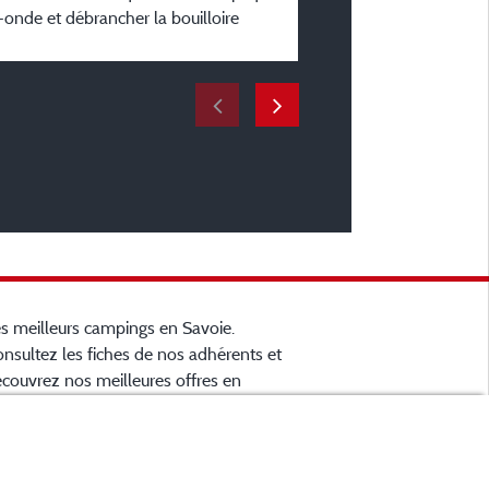
du 12/06/2026 au 14/06
o-onde et débrancher la bouilloire
s meilleurs campings en Savoie.
nsultez les fiches de nos adhérents et
couvrez nos meilleures offres en
artreuse, en Maurienne, Génévois, des
cs d'
Aiguebelette
, Annecy, Léman et Le
... informez vous directement ici
ourget
 ligne avant de contacter le camping