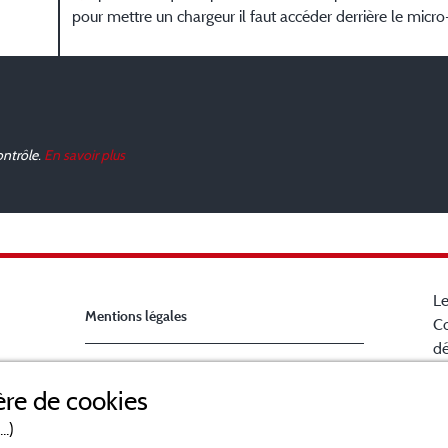
pour mettre un chargeur il faut accéder derrière le micr
ontrôle.
En savoir plus
Le
Mentions légales
Co
dé
Ch
Conditions générales d'utilisation
re de cookies
la
B
..)
Contact
en