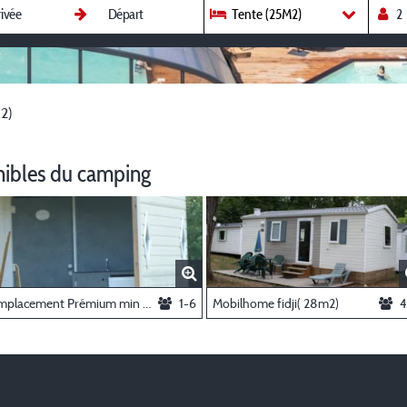
Tente (25M2)
2)
nibles du camping
Emplacement Prémium min 180m2 /tente - caravane-camping car
1-6
Mobilhome fidji( 28m2)
4