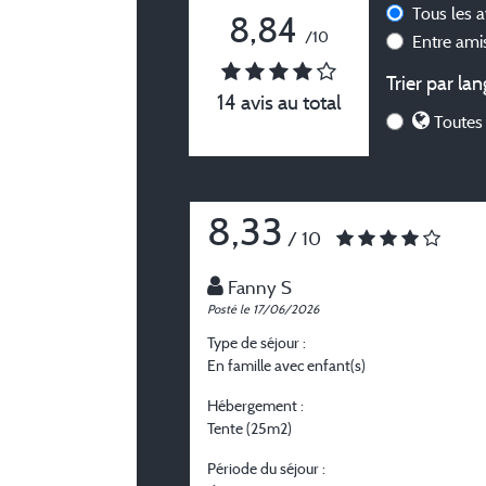
Tous les 
8,84
/10
Entre am
Trier par lan
14 avis au total
Toutes 
8,33
/ 10
Fanny S
Posté le 17/06/2026
Type de séjour :
En famille avec enfant(s)
Hébergement :
Tente (25m2)
Période du séjour :