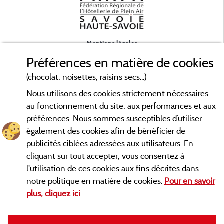
Mentions légales
Préférences en matière de cookies
Conditions générales d'utilisation
(chocolat, noisettes, raisins secs...)
Nous utilisons des cookies strictement nécessaires
Contact
au fonctionnement du site, aux performances et aux
préférences. Nous sommes susceptibles d’utiliser
CGV
également des cookies afin de bénéficier de
publicités ciblées adressées aux utilisateurs. En
Les meilleurs campings en Savoie. Consultez les fiches de nos
cliquant sur tout accepter, vous consentez à
adhérents et découvrez nos meilleures offres en Chartreuse,
l'utilisation de ces cookies aux fins décrites dans
en Maurienne, Génévois, des lacs d'
Aiguebelette
, Annecy,
notre politique en matière de cookies.
Pour en savoir
... informez vous directement ici en ligne
Léman et Le Bourget
plus, cliquez ici
avant de contacter le camping pour réserver votre séjour
préféré.