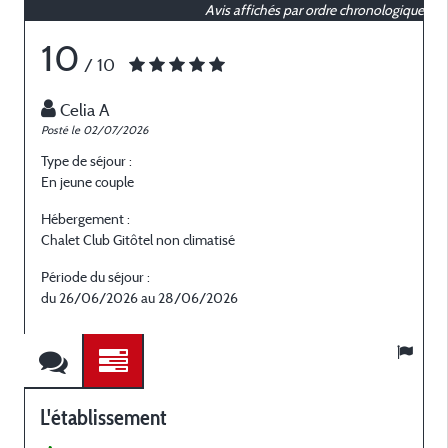
Avis affichés par ordre chronologique
10
/ 10
Celia A
Posté le 02/07/2026
P
Type de séjour :
T
En jeune couple
E
Hébergement :
H
Chalet Club Gitôtel non climatisé
C
Période du séjour :
P
du 26/06/2026 au 28/06/2026
L'établissement