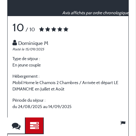
Avis affichés par ordre chronologique
10
/ 10
Dominique M
Posté le 15/09/2025
P
Type de séjour :
T
En jeune couple
E
Hébergement :
H
Mobil Home le Chamois 2 Chambres / Arrivée et départ LE
M
DIMANCHE en Juillet et Août
D
Période du séjour :
P
du 24/08/2025 au 14/09/2025