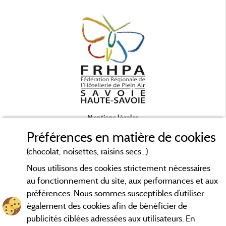
e
Mentions légales
Préférences en matière de cookies
Conditions générales d'utilisation
(chocolat, noisettes, raisins secs...)
Nous utilisons des cookies strictement nécessaires
Contact
au fonctionnement du site, aux performances et aux
préférences. Nous sommes susceptibles d’utiliser
CGV
également des cookies afin de bénéficier de
publicités ciblées adressées aux utilisateurs. En
Les meilleurs campings en Savoie. Consultez les fiches de nos