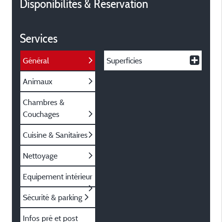
Disponibilités & Réservation
Services
Général
Superficies
Animaux
Chambres &
Couchages
Cuisine & Sanitaires
Nettoyage
Equipement intérieur
Sécurité & parking
Infos pré et post