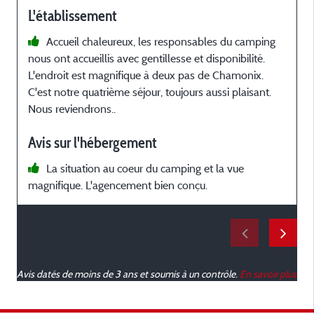
L'établissement
Accueil chaleureux, les responsables du camping
nous ont accueillis avec gentillesse et disponibilité.
t
L'endroit est magnifique à deux pas de Chamonix.
L
C'est notre quatrième séjour, toujours aussi plaisant.
b
Nous reviendrons..
m
Avis sur l'hébergement
m
La situation au coeur du camping et la vue
M
magnifique. L'agencement bien conçu.
p
g
Avis datés de moins de 3 ans et soumis à un contrôle.
En savoir plus
p