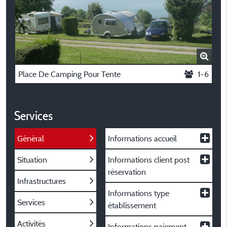
Place De Camping Pour Tente
1-6
Services
Général
Informations accueil
Situation
Informations client post
réservation
Infrastructures
Informations type
Services
établissement
Activités
Informations paiement