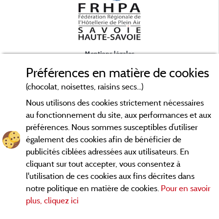
Mentions légales
Préférences en matière de cookies
Conditions générales d'utilisation
(chocolat, noisettes, raisins secs...)
Nous utilisons des cookies strictement nécessaires
Contact
au fonctionnement du site, aux performances et aux
préférences. Nous sommes susceptibles d’utiliser
CGV
également des cookies afin de bénéficier de
publicités ciblées adressées aux utilisateurs. En
Les meilleurs campings en Savoie. Consultez les fiches de nos
cliquant sur tout accepter, vous consentez à
adhérents et découvrez nos meilleures offres en Chartreuse,
l'utilisation de ces cookies aux fins décrites dans
en Maurienne, Génévois, des lacs d'
Aiguebelette
, Annecy,
notre politique en matière de cookies.
Pour en savoir
... informez vous directement ici en ligne
Léman et Le Bourget
plus, cliquez ici
avant de contacter le camping pour réserver votre séjour
préféré.