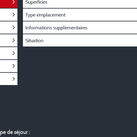
Superficies
Type emplacement
Informations supplémentaires
Situation
ype de séjour :