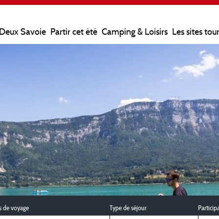
 Deux Savoie
Partir cet été
Camping & Loisirs
Les sites tou
s de voyage
Type de séjour
Particip