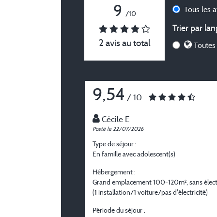
9
Tous les 
/10
Trier par lan
2 avis au total
Toutes 
9,54
/ 10
Cécile E
Posté le 22/07/2026
Type de séjour :
En famille avec adolescent(s)
Hébergement :
Grand emplacement 100-120m², sans électr
(1 installation/1 voiture/pas d'électricité)
Période du séjour :