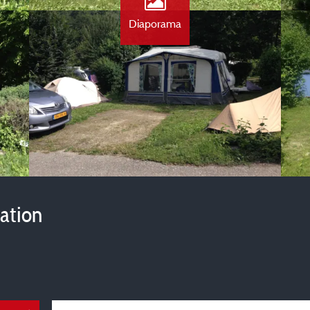
Diaporama
vation