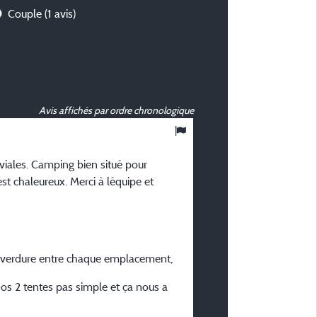
Couple
(1 avis)
Avis affichés par ordre chronologique
10
/ 10
viales. Camping bien situé pour
Guy V
l est chaleureux. Merci à léquipe et
Posté le 02/06/2025
Type de séjour :
En jeune couple
Hébergement :
a verdure entre chaque emplacement,
Grand emplacement 100-12
(1 installation/1 voiture/pas
nos 2 tentes pas simple et ça nous a
Période du séjour :