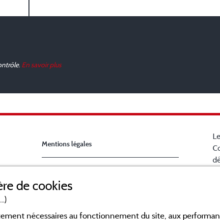
ontrôle.
En savoir plus
Le
Mentions légales
Co
dé
Ch
Conditions générales d'utilisation
re de cookies
la
B
..)
Contact
en
ictement nécessaires au fonctionnement du site, aux perform
po