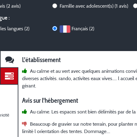
avis
(2 avis)
Famille avec adolescent(s)
(1 avis)
gue :
les langues (2)
Français (2)
L'établissement
Au calme et au vert avec quelques animations convi
diverses activités. rando, activites eaux vives..... l accuei
gérant.
Avis sur l'hébergement
Au calme. Les espaces sont bien délimités par de l
icité
Beaucoup de gravier sur notre terrain, pour planter 
limité l orientation des tentes. Dommage....