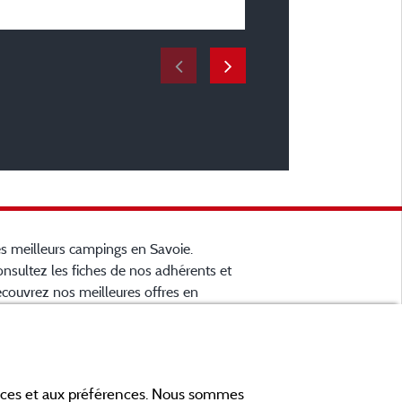
du 24/05/2025 au 31/0
s meilleurs campings en Savoie.
nsultez les fiches de nos adhérents et
couvrez nos meilleures offres en
artreuse, en Maurienne, Génévois, des
cs d'
Aiguebelette
, Annecy, Léman et Le
... informez vous directement ici
ourget
 ligne avant de contacter le camping
ances et aux préférences. Nous sommes
ur réserver votre séjour préféré.