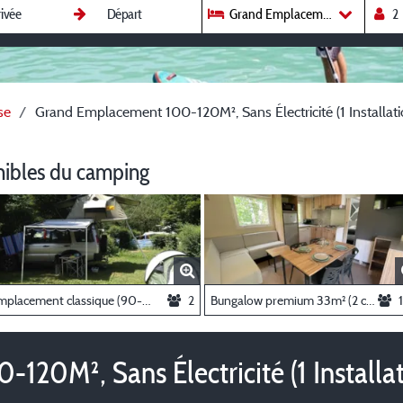
Grand Emplacement 100-120M², Sa
se
Grand Emplacement 100-120M², Sans Électricité (1 Installatio
nibles du camping
Emplacement classique (90-100m²), sans électricité (1 installation/1 voiture/pas d'électricité)
2
Bungalow premium 33m² (2 chambres, maximum 4 personnes)
20M², Sans Électricité (1 Installa