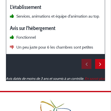
L'établissement
Services, animations et équipe d'animation au top.
v
Avis sur l'hébergement
Fonctionnel
k
Un peu juste pour 6 les chambres sont petites
v
a
2
Avis datés de moins de 3 ans et soumis à un contrôle.
En savoir plus
w
g
o
e