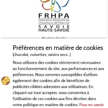
c
Mentions légales
Préférences en matière de cookies
Conditions générales d'utilisation
(chocolat, noisettes, raisins secs...)
Nous utilisons des cookies strictement nécessaires
Contact
au fonctionnement du site, aux performances et aux
préférences. Nous sommes susceptibles d’utiliser
CGV
également des cookies afin de bénéficier de
publicités ciblées adressées aux utilisateurs. En
Les meilleurs campings en Savoie. Consultez les fiches de nos
cliquant sur tout accepter, vous consentez à
adhérents et découvrez nos meilleures offres en Chartreuse,
l'utilisation de ces cookies aux fins décrites dans
en Maurienne, Génévois, des lacs d'
Aiguebelette
, Annecy,
notre politique en matière de cookies.
Pour en savoir
... informez vous directement ici en ligne
Léman et Le Bourget