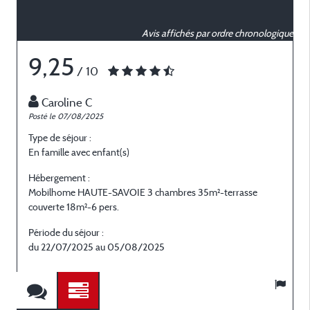
Avis affichés par ordre chronologique
9,25
/ 10
Caroline C
Posté le 07/08/2025
P
Type de séjour :
T
En famille avec enfant(s)
G
Hébergement :
H
Mobilhome HAUTE-SAVOIE 3 chambres 35m²-terrasse
couverte 18m²-6 pers.
c
Période du séjour :
P
du 22/07/2025 au 05/08/2025