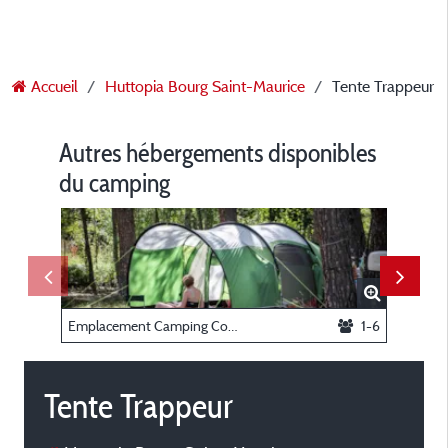
Accueil
Huttopia Bourg Saint-Maurice
Tente Trappeur
Autres hébergements disponibles
du camping
Emplacement Camping Confort
1-6
Chalet 
Tente Trappeur