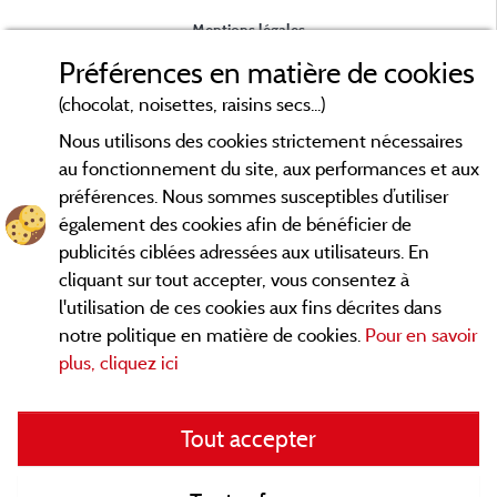
Mentions légales
Préférences en matière de cookies
Conditions générales d'utilisation
(chocolat, noisettes, raisins secs...)
Nous utilisons des cookies strictement nécessaires
Contact
au fonctionnement du site, aux performances et aux
préférences. Nous sommes susceptibles d’utiliser
CGV
également des cookies afin de bénéficier de
publicités ciblées adressées aux utilisateurs. En
Les meilleurs campings en Savoie. Consultez les fiches de nos
cliquant sur tout accepter, vous consentez à
adhérents et découvrez nos meilleures offres en Chartreuse,
l'utilisation de ces cookies aux fins décrites dans
en Maurienne, Génévois, des lacs d'
Aiguebelette
, Annecy,
notre politique en matière de cookies.
Pour en savoir
... informez vous directement ici en ligne
Léman et Le Bourget
plus, cliquez ici
avant de contacter le camping pour réserver votre séjour
préféré.
Tout accepter
Faites vous votre propre idée du camping, au pied d'un lac, en
famille, avec vos animaux de compagnie, en
VTT/Velo
, sous la
tente, en camping car, dans un mobil home ou même de