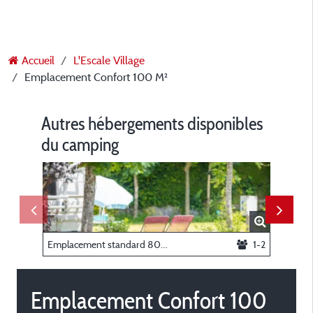
Accueil
L'Escale Village
Emplacement Confort 100 M²
Autres hébergements disponibles
du camping
Emplacement standard 80 m²
1-2
Chambre
Emplacement Confort 100