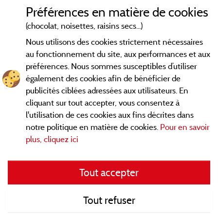
Préférences en matière de cookies
Conditions générales d'utilisation
(chocolat, noisettes, raisins secs...)
Nous utilisons des cookies strictement nécessaires
Contact
au fonctionnement du site, aux performances et aux
préférences. Nous sommes susceptibles d’utiliser
CGV
également des cookies afin de bénéficier de
publicités ciblées adressées aux utilisateurs. En
Les meilleurs campings en Savoie. Consultez les fiches de nos
cliquant sur tout accepter, vous consentez à
adhérents et découvrez nos meilleures offres en Chartreuse,
l'utilisation de ces cookies aux fins décrites dans
en Maurienne, Génévois, des lacs d'
Aiguebelette
, Annecy,
notre politique en matière de cookies.
Pour en savoir
... informez vous directement ici en ligne
Léman et Le Bourget
plus, cliquez ici
avant de contacter le camping pour réserver votre séjour
préféré.
Tout accepter
Faites vous votre propre idée du camping, au pied d'un lac, en
famille, avec vos animaux de compagnie, en
VTT/Velo
, sous la
tente, en camping car, dans un mobil home ou même de
Tout refuser
façon insolite ... Choisissez vos vacances idéales !