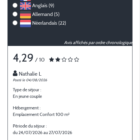
Anglais (9)
Allemand (5)
Néerlandais (22)
Avis affichés par ordre chronologique
4,29
/ 10
Nathalie L
Posté le 04/08/2026
P
Type de séjour :
T
En jeune couple
E
Hébergement :
H
Emplacement Confort 100 m²
E
Période du séjour :
P
du 24/07/2026 au 27/07/2026