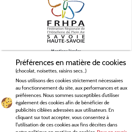
Mentions légales
Préférences en matière de cookies
Conditions générales d'utilisation
(chocolat, noisettes, raisins secs...)
Nous utilisons des cookies strictement nécessaires
Contact
au fonctionnement du site, aux performances et aux
préférences. Nous sommes susceptibles d’utiliser
CGV
également des cookies afin de bénéficier de
publicités ciblées adressées aux utilisateurs. En
Les meilleurs campings en Savoie. Consultez les fiches de nos
cliquant sur tout accepter, vous consentez à
adhérents et découvrez nos meilleures offres en Chartreuse,
l'utilisation de ces cookies aux fins décrites dans
en Maurienne, Génévois, des lacs d'
Aiguebelette
, Annecy,
notre politique en matière de cookies.
Pour en savoir