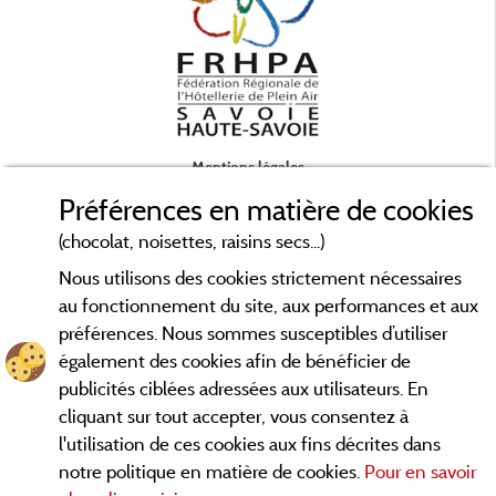
Mentions légales
Préférences en matière de cookies
Conditions générales d'utilisation
(chocolat, noisettes, raisins secs...)
Nous utilisons des cookies strictement nécessaires
Contact
au fonctionnement du site, aux performances et aux
préférences. Nous sommes susceptibles d’utiliser
CGV
également des cookies afin de bénéficier de
publicités ciblées adressées aux utilisateurs. En
Les meilleurs campings en Savoie. Consultez les fiches de nos
cliquant sur tout accepter, vous consentez à
adhérents et découvrez nos meilleures offres en Chartreuse,
l'utilisation de ces cookies aux fins décrites dans
en Maurienne, Génévois, des lacs d'
Aiguebelette
, Annecy,
notre politique en matière de cookies.
Pour en savoir
... informez vous directement ici en ligne
Léman et Le Bourget