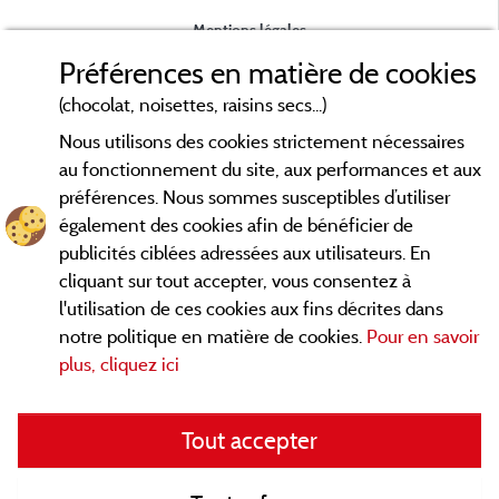
Mentions légales
Préférences en matière de cookies
Conditions générales d'utilisation
(chocolat, noisettes, raisins secs...)
Nous utilisons des cookies strictement nécessaires
Contact
au fonctionnement du site, aux performances et aux
préférences. Nous sommes susceptibles d’utiliser
CGV
également des cookies afin de bénéficier de
publicités ciblées adressées aux utilisateurs. En
Les meilleurs campings en Savoie. Consultez les fiches de nos
cliquant sur tout accepter, vous consentez à
adhérents et découvrez nos meilleures offres en Chartreuse,
l'utilisation de ces cookies aux fins décrites dans
en Maurienne, Génévois, des lacs d'
Aiguebelette
, Annecy,
notre politique en matière de cookies.
Pour en savoir
... informez vous directement ici en ligne
Léman et Le Bourget
plus, cliquez ici
avant de contacter le camping pour réserver votre séjour
préféré.
Tout accepter
Faites vous votre propre idée du camping, au pied d'un lac, en
famille, avec vos animaux de compagnie, en
VTT/Velo
, sous la
tente, en camping car, dans un mobil home ou même de