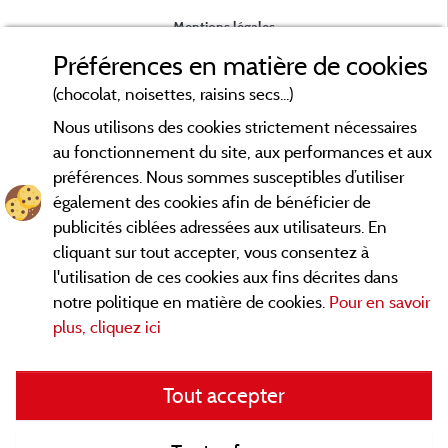
Mentions légales
Préférences en matière de cookies
Conditions générales d'utilisation
(chocolat, noisettes, raisins secs...)
Nous utilisons des cookies strictement nécessaires
Contact
au fonctionnement du site, aux performances et aux
préférences. Nous sommes susceptibles d’utiliser
CGV
également des cookies afin de bénéficier de
publicités ciblées adressées aux utilisateurs. En
Les meilleurs campings en Savoie. Consultez les fiches de nos
cliquant sur tout accepter, vous consentez à
adhérents et découvrez nos meilleures offres en Chartreuse,
l'utilisation de ces cookies aux fins décrites dans
en Maurienne, Génévois, des lacs d'
Aiguebelette
, Annecy,
notre politique en matière de cookies.
Pour en savoir
... informez vous directement ici en ligne
Léman et Le Bourget
plus, cliquez ici
avant de contacter le camping pour réserver votre séjour
préféré.
Tout accepter
Faites vous votre propre idée du camping, au pied d'un lac, en
famille, avec vos animaux de compagnie, en
VTT/Velo
, sous la
tente, en camping car, dans un mobil home ou même de