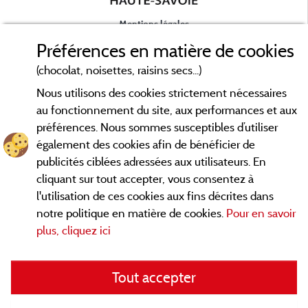
Mentions légales
Préférences en matière de cookies
Conditions générales d'utilisation
(chocolat, noisettes, raisins secs...)
Nous utilisons des cookies strictement nécessaires
Contact
au fonctionnement du site, aux performances et aux
préférences. Nous sommes susceptibles d’utiliser
CGV
également des cookies afin de bénéficier de
publicités ciblées adressées aux utilisateurs. En
Les meilleurs campings en Savoie. Consultez les fiches de nos
cliquant sur tout accepter, vous consentez à
adhérents et découvrez nos meilleures offres en Chartreuse,
l'utilisation de ces cookies aux fins décrites dans
en Maurienne, Génévois, des lacs d'
Aiguebelette
, Annecy,
notre politique en matière de cookies.
Pour en savoir
... informez vous directement ici en ligne
Léman et Le Bourget
plus, cliquez ici
avant de contacter le camping pour réserver votre séjour
préféré.
Tout accepter
Faites vous votre propre idée du camping, au pied d'un lac, en
famille, avec vos animaux de compagnie, en
VTT/Velo
, sous la