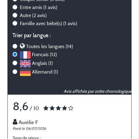
Entre amis
(1 avis)
Autre
(2 avis)
Famille avec bébé(s)
(1 avis)
Trier par langue :
Toutes les langues (14)
Français (12)
Anglais (1)
Allemand (1)
Avis affichés par ordre chronologique
8,6
/ 10
Aurélie F
Posté le 06/07/2026
P
Type de séjour :
T