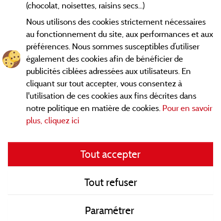
(chocolat, noisettes, raisins secs...)
Nous utilisons des cookies strictement nécessaires
Contact
au fonctionnement du site, aux performances et aux
préférences. Nous sommes susceptibles d’utiliser
CGV
également des cookies afin de bénéficier de
publicités ciblées adressées aux utilisateurs. En
Les meilleurs campings en Savoie. Consultez les fiches de nos
cliquant sur tout accepter, vous consentez à
adhérents et découvrez nos meilleures offres en Chartreuse,
l'utilisation de ces cookies aux fins décrites dans
en Maurienne, Génévois, des lacs d'
Aiguebelette
, Annecy,
notre politique en matière de cookies.
Pour en savoir
... informez vous directement ici en ligne
Léman et Le Bourget
plus, cliquez ici
avant de contacter le camping pour réserver votre séjour
préféré.
Tout accepter
Faites vous votre propre idée du camping, au pied d'un lac, en
famille, avec vos animaux de compagnie, en
VTT/Velo
, sous la
tente, en camping car, dans un mobil home ou même de
Tout refuser
façon insolite ... Choisissez vos vacances idéales !
Paramétrer
Retrouvez ici tous les campings en Savoie