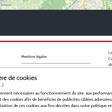
Le
Mentions légales
Co
dé
Ch
Conditions générales d'utilisation
re de cookies
la
B
..)
Contact
en
ictement nécessaires au fonctionnement du site, aux perform
po
CGV
t des cookies afin de bénéficier de publicités ciblées adressées 
Fa
lisation de ces cookies aux fins décrites dans notre politique 
ca