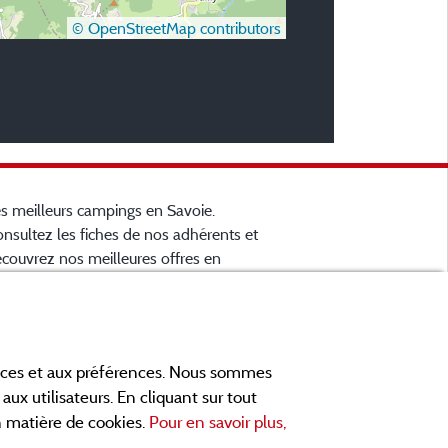
© OpenStreetMap contributors
s meilleurs campings en Savoie.
nsultez les fiches de nos adhérents et
couvrez nos meilleures offres en
artreuse, en Maurienne, Génévois, des
cs d'
Aiguebelette
, Annecy, Léman et Le
... informez vous directement ici
ourget
 ligne avant de contacter le camping
ances et aux préférences. Nous sommes
ur réserver votre séjour préféré.
aux utilisateurs. En cliquant sur tout
ites vous votre propre idée du
en matière de cookies.
Pour en savoir plus,
mping, au pied d'un lac, en famille,