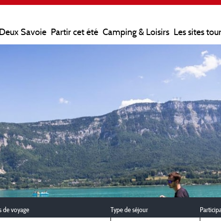
 Deux Savoie
Partir cet été
Camping & Loisirs
Les sites tou
s de voyage
Type de séjour
Particip