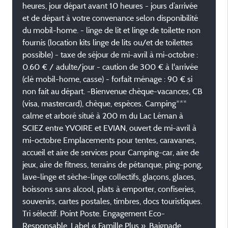
heures, jour départ avant 10 heures - jours d’arrivée
et de départ à votre convenance selon disponibilité
du mobil-home. - linge de lit et linge de toilette non
fournis (location kits linge de lits ou/et de toilettes
possible) - taxe de séjour de mi-avril à mi-octobre :
0.60 € / adulte/jour - caution de 300 € à l'arrivée
(clé mobil-home, casse) - forfait ménage : 90 € si
non fait au départ. -Bienvenue chèque-vacances, CB
(visa, mastercard), chèque, espèces. Camping***
calme et arboré situé à 200 m du Lac Léman à
SCIEZ entre YVOIRE et EVIAN, ouvert de mi-avril à
mi-octobre Emplacements pour tentes, caravanes,
accueil et aire de services pour Camping-car, aire de
jeux, aire de fitness, terrains de pétanque, ping-pong,
lave-linge et sèche-linge collectifs, glaçons, glaces,
boissons sans alcool, plats à emporter, confiseries,
souvenirs, cartes postales, timbres, docs touristiques.
Tri sélectif. Point Poste. Engagement Eco-
Responsable, Label « Famille Plus ». Baignade