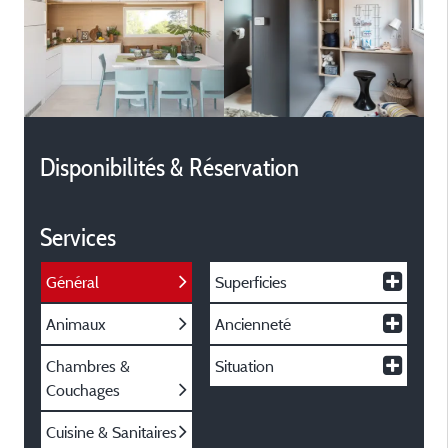
Disponibilités & Réservation
Services
Général
Superficies
Animaux
Ancienneté
Chambres &
Situation
Couchages
Cuisine & Sanitaires