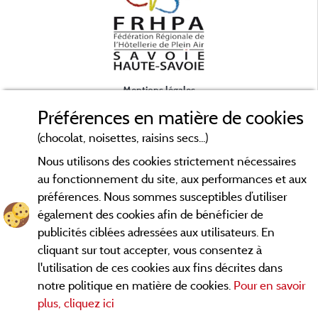
Mentions légales
Préférences en matière de cookies
Conditions générales d'utilisation
(chocolat, noisettes, raisins secs...)
Nous utilisons des cookies strictement nécessaires
Contact
au fonctionnement du site, aux performances et aux
préférences. Nous sommes susceptibles d’utiliser
CGV
également des cookies afin de bénéficier de
publicités ciblées adressées aux utilisateurs. En
Les meilleurs campings en Savoie. Consultez les fiches de nos
cliquant sur tout accepter, vous consentez à
adhérents et découvrez nos meilleures offres en Chartreuse,
l'utilisation de ces cookies aux fins décrites dans
en Maurienne, Génévois, des lacs d'
Aiguebelette
, Annecy,
notre politique en matière de cookies.
Pour en savoir
... informez vous directement ici en ligne
Léman et Le Bourget
plus, cliquez ici
avant de contacter le camping pour réserver votre séjour