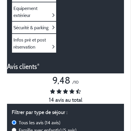
Equipement
extérieur
Sécurité & parking
Infos pré et post
réservation
Avis clients*
9,48
/10
14 avis au total
Filtrer par type de séjour :
Tous les avis
(14 avis)
Famille avec enfant(s)
(5 avis)