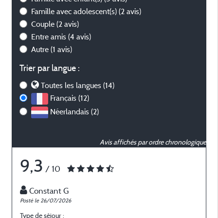
Famille avec adolescent(s)
(2 avis)
Couple
(2 avis)
Entre amis
(4 avis)
Autre
(1 avis)
Trier par langue :
Toutes les langues (14)
Français (12)
Néerlandais (2)
Avis affichés par ordre chronologique
9,3
/ 10
Constant G
Posté le 26/07/2026
P
Type de séjour :
T