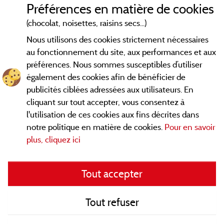
Préférences en matière de cookies
Conditions générales d'utilisation
(chocolat, noisettes, raisins secs...)
Nous utilisons des cookies strictement nécessaires
Contact
au fonctionnement du site, aux performances et aux
préférences. Nous sommes susceptibles d’utiliser
CGV
également des cookies afin de bénéficier de
publicités ciblées adressées aux utilisateurs. En
Les meilleurs campings en Savoie. Consultez les fiches de nos
cliquant sur tout accepter, vous consentez à
adhérents et découvrez nos meilleures offres en Chartreuse,
l'utilisation de ces cookies aux fins décrites dans
en Maurienne, Génévois, des lacs d'
Aiguebelette
, Annecy,
notre politique en matière de cookies.
Pour en savoir
... informez vous directement ici en ligne
Léman et Le Bourget
plus, cliquez ici
avant de contacter le camping pour réserver votre séjour
préféré.
Tout accepter
Faites vous votre propre idée du camping, au pied d'un lac, en
famille, avec vos animaux de compagnie, en
VTT/Velo
, sous la
tente, en camping car, dans un mobil home ou même de
Tout refuser
façon insolite ... Choisissez vos vacances idéales !