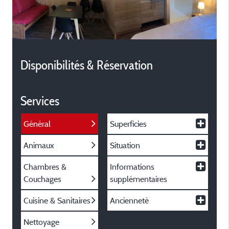
Disponibilités & Réservation
Services
Général
Superficies
Animaux
Situation
Chambres &
Informations
Couchages
supplémentaires
Cuisine & Sanitaires
Ancienneté
Nettoyage