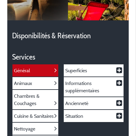
Disponibilités & Réservation
Services
Général
Superficies
Animaux
Informations
supplémentaires
Chambres &
Couchages
Ancienneté
Cuisine & Sanitaires
Situation
Nettoyage