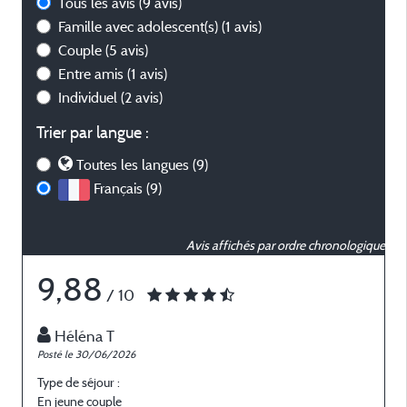
Tous les avis
(9 avis)
Famille avec adolescent(s)
(1 avis)
Couple
(5 avis)
Entre amis
(1 avis)
Individuel
(2 avis)
Trier par langue :
Toutes les langues (9)
Français (9)
Avis affichés par ordre chronologique
9,88
/ 10
Héléna T
Posté le 30/06/2026
P
Type de séjour :
T
En jeune couple
E