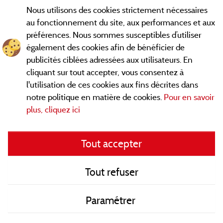
Nous utilisons des cookies strictement nécessaires
Contact
au fonctionnement du site, aux performances et aux
préférences. Nous sommes susceptibles d’utiliser
CGV
également des cookies afin de bénéficier de
publicités ciblées adressées aux utilisateurs. En
Les meilleurs campings en Savoie. Consultez les fiches de nos
cliquant sur tout accepter, vous consentez à
adhérents et découvrez nos meilleures offres en Chartreuse,
l'utilisation de ces cookies aux fins décrites dans
en Maurienne, Génévois, des lacs d'
Aiguebelette
, Annecy,
notre politique en matière de cookies.
Pour en savoir
... informez vous directement ici en ligne
Léman et Le Bourget
plus, cliquez ici
avant de contacter le camping pour réserver votre séjour
préféré.
Tout accepter
Faites vous votre propre idée du camping, au pied d'un lac, en
famille, avec vos animaux de compagnie, en
VTT/Velo
, sous la
tente, en camping car, dans un mobil home ou même de
Tout refuser
façon insolite ... Choisissez vos vacances idéales !
Paramétrer
Retrouvez ici tous les campings en Savoie