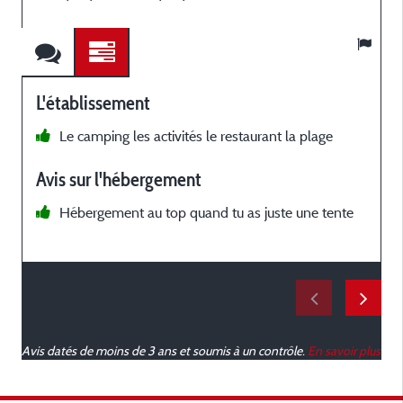
L'établissement
Le camping les activités le restaurant la plage
s
Avis sur l'hébergement
w
Hébergement au top quand tu as juste une tente
o
Avis datés de moins de 3 ans et soumis à un contrôle.
En savoir plus