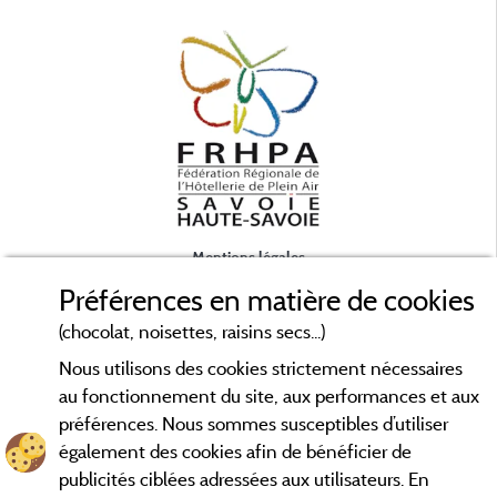
Mentions légales
Préférences en matière de cookies
Conditions générales d'utilisation
(chocolat, noisettes, raisins secs...)
Nous utilisons des cookies strictement nécessaires
Contact
au fonctionnement du site, aux performances et aux
préférences. Nous sommes susceptibles d’utiliser
CGV
également des cookies afin de bénéficier de
publicités ciblées adressées aux utilisateurs. En
Les meilleurs campings en Savoie. Consultez les fiches de nos