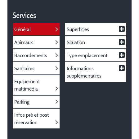
Services
Général
Superficies
Animaux
Situation
Raccordements
Type emplacement
Sanitaires
Informations
supplémentaires
Equipement
multimédia
Parking
Infos pré et post
réservation