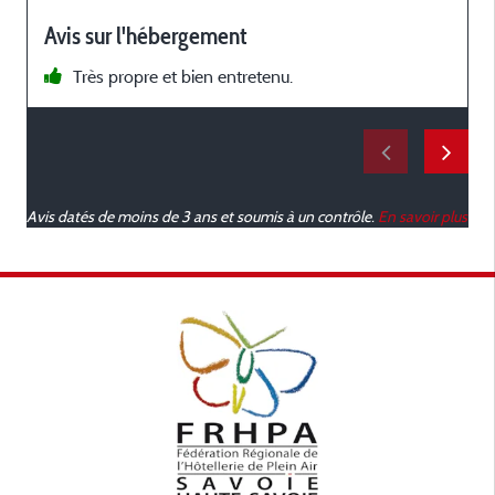
e
Avis sur l'hébergement
l
a
Très propre et bien entretenu.
s
Avis datés de moins de 3 ans et soumis à un contrôle.
En savoir plus