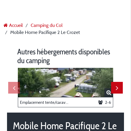
Accueil
Camping du Col
Mobile Home Pacifique 2 Le Crozet
Autres hébergements disponibles
du camping
Emplacement tente/caravane/camping-car sans électricité
2-6
Chalet 
Mobile Home Pacifique 2 Le