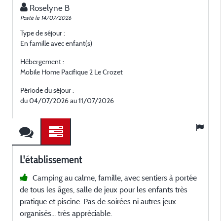
Roselyne B
Posté le 14/07/2026
P
Type de séjour :
T
En famille avec enfant(s)
A
Hébergement :
H
Mobile Home Pacifique 2 Le Crozet
M
Période du séjour :
P
du 04/07/2026 au 11/07/2026
d
L'établissement
Camping au calme, famille, avec sentiers à portée
de tous les âges, salle de jeux pour les enfants très
J
pratique et piscine. Pas de soirées ni autres jeux
d
organisés... très appréciable.
c