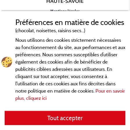
Mentions légales
Préférences en matière de cookies
Conditions générales d'utilisation
(chocolat, noisettes, raisins secs...)
Nous utilisons des cookies strictement nécessaires
Contact
au fonctionnement du site, aux performances et aux
préférences. Nous sommes susceptibles d’utiliser
CGV
également des cookies afin de bénéficier de
publicités ciblées adressées aux utilisateurs. En
Les meilleurs campings en Savoie. Consultez les fiches de nos
cliquant sur tout accepter, vous consentez à
adhérents et découvrez nos meilleures offres en Chartreuse,
l'utilisation de ces cookies aux fins décrites dans
en Maurienne, Génévois, des lacs d'
Aiguebelette
, Annecy,
notre politique en matière de cookies.
Pour en savoir
... informez vous directement ici en ligne
Léman et Le Bourget
plus, cliquez ici
avant de contacter le camping pour réserver votre séjour
préféré.
Tout accepter
Faites vous votre propre idée du camping, au pied d'un lac, en
famille, avec vos animaux de compagnie, en
VTT/Velo
, sous la