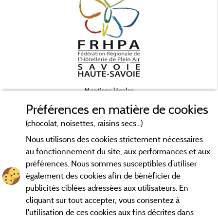
Mentions légales
Préférences en matière de cookies
Conditions générales d'utilisation
(chocolat, noisettes, raisins secs...)
Nous utilisons des cookies strictement nécessaires
Contact
au fonctionnement du site, aux performances et aux
préférences. Nous sommes susceptibles d’utiliser
CGV
également des cookies afin de bénéficier de
publicités ciblées adressées aux utilisateurs. En
Les meilleurs campings en Savoie. Consultez les fiches de nos
cliquant sur tout accepter, vous consentez à
adhérents et découvrez nos meilleures offres en Chartreuse,
l'utilisation de ces cookies aux fins décrites dans
en Maurienne, Génévois, des lacs d'
Aiguebelette
, Annecy,