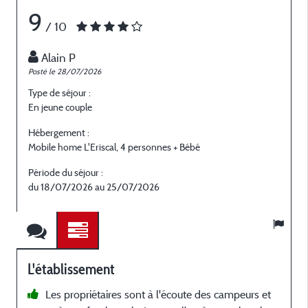
9
/ 10
Alain P
Posté le 28/07/2026
P
Type de séjour :
T
En jeune couple
E
Hébergement :
H
Mobile home L'Eriscal, 4 personnes + Bébé
M
Période du séjour :
P
du 18/07/2026 au 25/07/2026
d
L'établissement
Les propriétaires sont à l'écoute des campeurs et