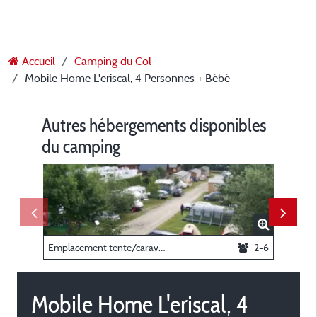
Accueil
Camping du Col
Mobile Home L'eriscal, 4 Personnes + Bébé
Autres hébergements disponibles
du camping
Emplacement tente/caravane/camping-car sans électricité
2-6
Chalet 
Mobile Home L'eriscal, 4