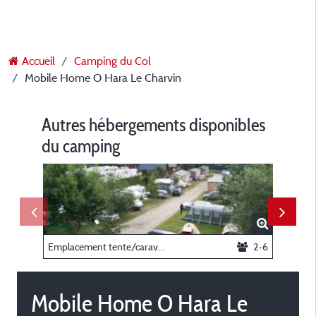
Accueil
Camping du Col
Mobile Home O Hara Le Charvin
Autres hébergements disponibles
du camping
Emplacement tente/caravane/camping-car sans électricité
2-6
Chalet 
Mobile Home O Hara Le