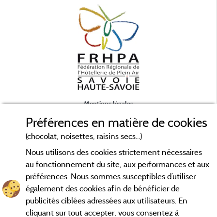
Mentions légales
Préférences en matière de cookies
Conditions générales d'utilisation
(chocolat, noisettes, raisins secs...)
Nous utilisons des cookies strictement nécessaires
Contact
au fonctionnement du site, aux performances et aux
préférences. Nous sommes susceptibles d’utiliser
CGV
également des cookies afin de bénéficier de
publicités ciblées adressées aux utilisateurs. En
Les meilleurs campings en Savoie. Consultez les fiches de nos
cliquant sur tout accepter, vous consentez à
adhérents et découvrez nos meilleures offres en Chartreuse,