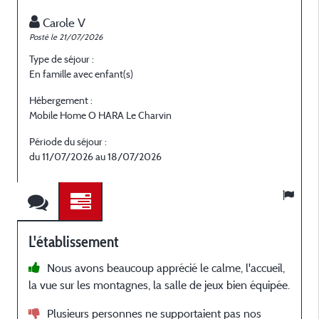
Carole V
Posté le 21/07/2026
P
Type de séjour :
T
En famille avec enfant(s)
E
Hébergement :
H
Mobile Home O HARA Le Charvin
M
Période du séjour :
P
du 11/07/2026 au 18/07/2026
L'établissement
Nous avons beaucoup apprécié le calme, l'accueil,
la vue sur les montagnes, la salle de jeux bien équipée.
f
Q
Plusieurs personnes ne supportaient pas nos